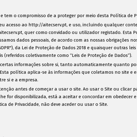
e e tem o compromisso de a proteger por meio desta Política de P
seu acesso ao http://aitecserv.pt, e uso, incluindo qualquer cont
itecserv.pt, quer como convidado ou utilizador registado. Esta P
ssamos dados pessoais, de acordo com as nossas obrigações no
GDPR"), da Lei de Proteção de Dados 2018 e quaisquer outras lei
 (referidos coletivamente como “Leis de Proteção de Dados”).
á certas informações sobre si, tanto automaticamente quanto po
. Esta política aplica-se às informações que coletamos no site e 
re si e a empresa.
atenção antes de começar a usar o site. Ao usar o Site ou clicar 
 for disponibilizada, está a aceitar e concordar em obedecer e c
ica de Privacidade, não deve aceder ou usar o Site.